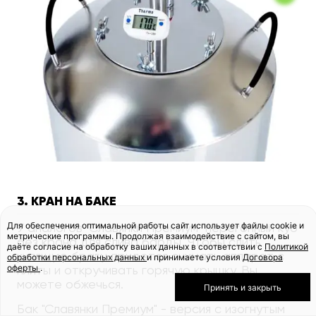
3. КРАН НА БАКЕ
Для обеспечения оптимальной работы сайт использует файлы cookie и
У аналогов "Славянки Премиум" перегонный куб
метрические программы. Продолжая взаимодействие с сайтом, вы
без крана для слива барды. Чтобы слить
даёте согласие на обработку ваших данных в соответствии с
Политикой
кипящую брагу, придется снимать аппарат с
обработки персональных данных
и принимаете условия
Договора
оферты
.
плиты и откручивать горячую крышку. Вы
можете обжечься.
Принять и закрыть
Бак "Славянки Премиум" - версия с изогнутым