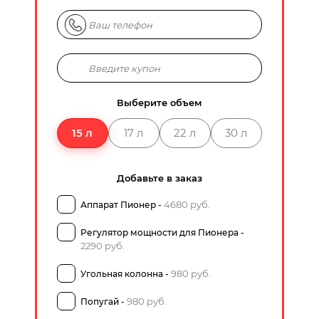
Выберите объем
15 л
17 л
22 л
30 л
Добавьте в заказ
4680 руб.
Аппарат Пионер -
Регулятор мощности для Пионера -
2290 руб.
980 руб.
Угольная колонна -
980 руб.
Попугай -